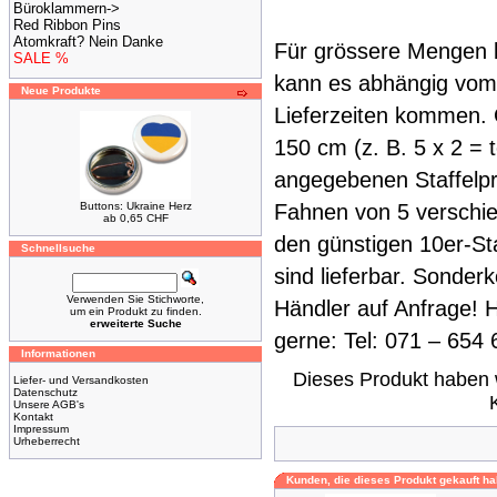
Büroklammern->
Red Ribbon Pins
Atomkraft? Nein Danke
Für grössere Mengen b
SALE %
kann es abhängig vom 
Neue Produkte
Lieferzeiten kommen. 
150 cm (z. B. 5 x 2 = 
angegebenen Staffelpre
Buttons: Ukraine Herz
Fahnen von 5 verschi
ab 0,65 CHF
den günstigen 10er-Sta
Schnellsuche
sind lieferbar. Sonder
Verwenden Sie Stichworte,
Händler auf Anfrage! 
um ein Produkt zu finden.
erweiterte Suche
gerne: Tel: 071 – 654
Informationen
Dieses Produkt haben 
Liefer- und Versandkosten
Datenschutz
Unsere AGB's
Kontakt
Impressum
Urheberrecht
Kunden, die dieses Produkt gekauft ha