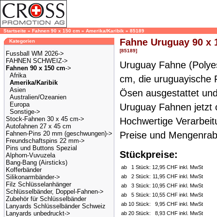
Startseite
»
Fahnen 90 x 150 cm
»
Amerika/Karibik
»
85189
Fahne Uruguay 90 x 
Kategorien
[85189]
Fussball WM 2026->
FAHNEN SCHWEIZ->
Uruguay Fahne (Polyes
Fahnen 90 x 150 cm
->
Afrika
cm, die uruguayische 
Amerika/Karibik
Asien
Ösen ausgestattet und
Australien/Ozeanien
Europa
Uruguay Fahnen jetzt o
Sonstige->
Stock-Fahnen 30 x 45 cm->
Hochwertige Verarbeitu
Autofahnen 27 x 45 cm
Fahnen-Pins 20 mm (geschwungen)->
Preise und Mengenrab
Freundschaftspins 22 mm->
Pins und Buttons Spezial
Stückpreise:
Alphorn-Vuvuzela
Bang-Bang (Airsticks)
ab
1 Stück:
12,95 CHF inkl. MwSt
Kofferbänder
Silikonarmbänder->
ab
2 Stück:
11,95 CHF inkl. MwSt
Filz Schlüsselanhänger
ab
3 Stück:
10,95 CHF inkl. MwSt
Schlüsselbänder, Doppel-Fahnen->
ab
5 Stück:
10,55 CHF inkl. MwSt
Zubehör für Schlüsselbänder
ab
10 Stück:
9,95 CHF inkl. MwSt
Lanyards Schlüsselbänder Schweiz
Lanyards unbedruckt->
ab
20 Stück:
8,93 CHF inkl. MwSt