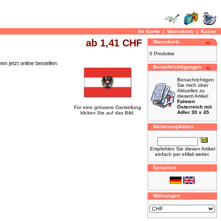
Ihr Konto
|
Warenkorb
|
Kasse
ab 1,41 CHF
Warenkorb
0 Produkte
 jetzt online bestellen:
Benachrichtigungen
Benachrichtigen
Sie mich über
Aktuelles zu
diesem Artikel
Fahnen
Österreich mit
Für eine grössere Darstellung
Adler 30 x 45
klicken Sie auf das Bild.
Weiterempfehlen
Empfehlen Sie diesen Artikel
einfach per eMail weiter.
Sprachen
Währungen