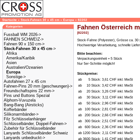
Startseite
»
Stock-Fahnen 30 x 45 cm
»
Europa
»
82202
Fahnen Österreich mi
Kategorien
[82202]
Fussball WM 2026->
FAHNEN SCHWEIZ->
Stock-Fahne (Polyester), Grösse ca. 30 x
Fahnen 90 x 150 cm->
Hochwertige Verarbeitung, schnelle Liefer
Stock-Fahnen 30 x 45 cm
->
Afrika
Bitte beachten:
Amerika/Karibik
Verpackungseinheit = 5 Stück
Asien
Nur 5er-Schritte möglich!
Australien/Ozeanien
Europa
Stückpreise:
Sonstige->
ab
5 Stück:
3,61 CHF inkl. MwSt
Autofahnen 27 x 45 cm
ab
10 Stück:
3,42 CHF inkl. MwSt
Fahnen-Pins 20 mm (geschwungen)->
Freundschaftspins 22 mm->
ab
20 Stück:
3,26 CHF inkl. MwSt
Pins und Buttons Spezial
ab
30 Stück:
3,11 CHF inkl. MwSt
Alphorn-Vuvuzela
ab
50 Stück:
2,96 CHF inkl. MwSt
Bang-Bang (Airsticks)
Kofferbänder
ab
100 Stück:
2,81 CHF inkl. MwSt
Silikonarmbänder->
ab
200 Stück:
2,66 CHF inkl. MwSt
Filz Schlüsselanhänger
ab
300 Stück:
2,51 CHF inkl. MwSt
Schlüsselbänder, Doppel-Fahnen->
ab
600 Stück:
2,36 CHF inkl. MwSt
Zubehör für Schlüsselbänder
Lanyards Schlüsselbänder Schweiz
ab
1200 Stück:
2,11 CHF inkl. MwSt
Lanyards unbedruckt->
ab
3600 Stück:
1,41 CHF inkl. MwSt