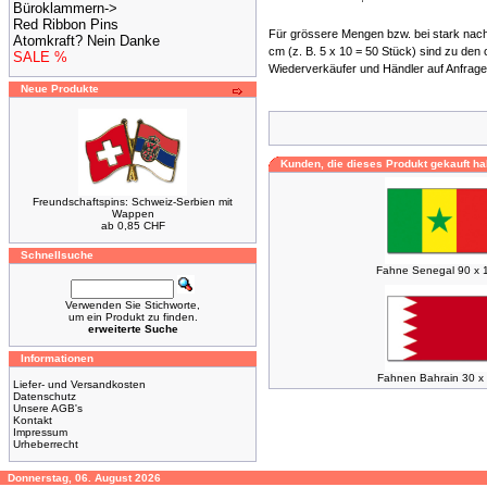
Büroklammern->
Red Ribbon Pins
Für grössere Mengen bzw. bei stark nach
Atomkraft? Nein Danke
cm (z. B. 5 x 10 = 50 Stück) sind zu den 
SALE %
Wiederverkäufer und Händler auf Anfrage
Neue Produkte
Kunden, die dieses Produkt gekauft ha
Freundschaftspins: Schweiz-Serbien mit
Wappen
ab 0,85 CHF
Schnellsuche
Fahne Senegal 90 x 
Verwenden Sie Stichworte,
um ein Produkt zu finden.
erweiterte Suche
Informationen
Fahnen Bahrain 30 x
Liefer- und Versandkosten
Datenschutz
Unsere AGB's
Kontakt
Impressum
Urheberrecht
Donnerstag, 06. August 2026