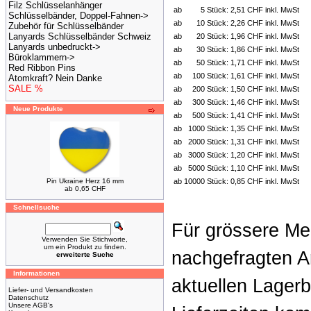
Filz Schlüsselanhänger
ab
5 Stück:
2,51 CHF inkl. MwSt
Schlüsselbänder, Doppel-Fahnen->
ab
10 Stück:
2,26 CHF inkl. MwSt
Zubehör für Schlüsselbänder
Lanyards Schlüsselbänder Schweiz
ab
20 Stück:
1,96 CHF inkl. MwSt
Lanyards unbedruckt->
ab
30 Stück:
1,86 CHF inkl. MwSt
Büroklammern->
ab
50 Stück:
1,71 CHF inkl. MwSt
Red Ribbon Pins
ab
100 Stück:
1,61 CHF inkl. MwSt
Atomkraft? Nein Danke
SALE %
ab
200 Stück:
1,50 CHF inkl. MwSt
ab
300 Stück:
1,46 CHF inkl. MwSt
Neue Produkte
ab
500 Stück:
1,41 CHF inkl. MwSt
ab
1000 Stück:
1,35 CHF inkl. MwSt
ab
2000 Stück:
1,31 CHF inkl. MwSt
ab
3000 Stück:
1,20 CHF inkl. MwSt
ab
5000 Stück:
1,10 CHF inkl. MwSt
Pin Ukraine Herz 16 mm
ab
10000 Stück:
0,85 CHF inkl. MwSt
ab 0,65 CHF
Schnellsuche
Für grössere Me
Verwenden Sie Stichworte,
um ein Produkt zu finden.
nachgefragten A
erweiterte Suche
Informationen
aktuellen Lager
Liefer- und Versandkosten
Datenschutz
Unsere AGB's