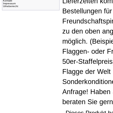
Lieferzeiten ko
Kontakt
Impressum
Urheberrecht
Bestellungen fü
Freundschaftspin
zu den oben ang
möglich. (Beispi
Flaggen- oder Fr
50er-Staffelprei
Flagge der Welt i
Sonderkondition
Anfrage! Haben 
beraten Sie gern
Dieses Produkt ha