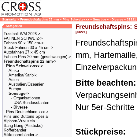
Startseite
»
Freundschaftspins 22 mm
»
Pins Schweiz-xxx
»
Sonstige
»
- Diverse
»
33221
Freundschaftspins: 
Kategorien
[33221]
Fussball WM 2026->
FAHNEN SCHWEIZ->
Freundschaftspi
Fahnen 90 x 150 cm->
Stock-Fahnen 30 x 45 cm->
Autofahnen 27 x 45 cm
mm, Hartemaille,
Fahnen-Pins 20 mm (geschwungen)->
Freundschaftspins 22 mm
->
Einzelverpacku
Pins Schweiz-xxx
->
Afrika
Amerika/Karibik
Asien
Bitte beachten:
Australien/Ozeanien
Europa
Verpackungseinh
Sonstige
->
- Organisationen
- USA Bundesstaaten
Nur 5er-Schritte
- Diverse
Pins Deutschland-xxx->
Pins und Buttons Spezial
Alphorn-Vuvuzela
Bang-Bang (Airsticks)
Stückpreise:
Kofferbänder
Silikonarmbänder->