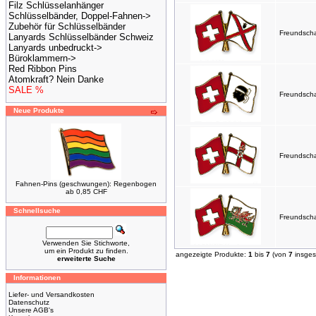
Filz Schlüsselanhänger
Schlüsselbänder, Doppel-Fahnen->
Zubehör für Schlüsselbänder
Freundscha
Lanyards Schlüsselbänder Schweiz
Lanyards unbedruckt->
Büroklammern->
Red Ribbon Pins
Atomkraft? Nein Danke
SALE %
Freundscha
Neue Produkte
Freundscha
Fahnen-Pins (geschwungen): Regenbogen
ab 0,85 CHF
Schnellsuche
Freundscha
Verwenden Sie Stichworte,
um ein Produkt zu finden.
angezeigte Produkte:
1
bis
7
(von
7
insges
erweiterte Suche
Informationen
Liefer- und Versandkosten
Datenschutz
Unsere AGB's