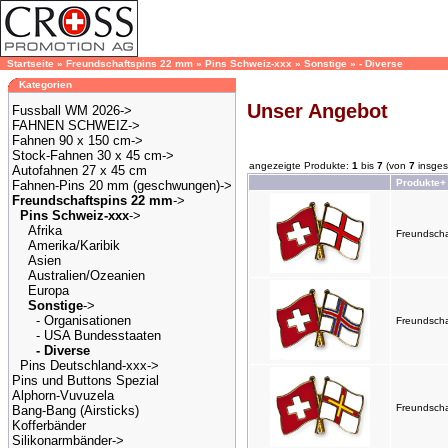
Startseite
»
Freundschaftspins 22 mm
»
Pins Schweiz-xxx
»
Sonstige
»
- Diverse
Kategorien
Unser Angebot
Fussball WM 2026->
FAHNEN SCHWEIZ->
Fahnen 90 x 150 cm->
Stock-Fahnen 30 x 45 cm->
angezeigte Produkte:
1
bis
7
(von
7
insges
Autofahnen 27 x 45 cm
Produkte+
Fahnen-Pins 20 mm (geschwungen)->
Freundschaftspins 22 mm
->
Pins Schweiz-xxx
->
Afrika
Freundscha
Amerika/Karibik
Asien
Australien/Ozeanien
Europa
Sonstige
->
- Organisationen
Freundscha
- USA Bundesstaaten
- Diverse
Pins Deutschland-xxx->
Pins und Buttons Spezial
Alphorn-Vuvuzela
Freundscha
Bang-Bang (Airsticks)
Kofferbänder
Silikonarmbänder->