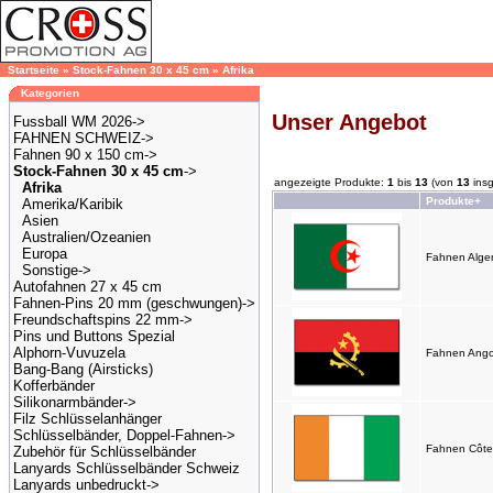
Startseite
»
Stock-Fahnen 30 x 45 cm
»
Afrika
Kategorien
Unser Angebot
Fussball WM 2026->
FAHNEN SCHWEIZ->
Fahnen 90 x 150 cm->
Stock-Fahnen 30 x 45 cm
->
angezeigte Produkte:
1
bis
13
(von
13
ins
Afrika
Produkte+
Amerika/Karibik
Asien
Australien/Ozeanien
Europa
Fahnen Alger
Sonstige->
Autofahnen 27 x 45 cm
Fahnen-Pins 20 mm (geschwungen)->
Freundschaftspins 22 mm->
Pins und Buttons Spezial
Alphorn-Vuvuzela
Fahnen Ango
Bang-Bang (Airsticks)
Kofferbänder
Silikonarmbänder->
Filz Schlüsselanhänger
Schlüsselbänder, Doppel-Fahnen->
Fahnen Côte 
Zubehör für Schlüsselbänder
Lanyards Schlüsselbänder Schweiz
Lanyards unbedruckt->