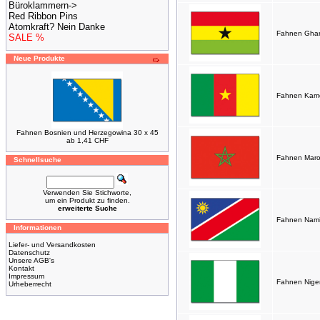
Büroklammern->
Red Ribbon Pins
Atomkraft? Nein Danke
Fahnen Ghan
SALE %
Neue Produkte
Fahnen Kame
Fahnen Bosnien und Herzegowina 30 x 45
ab 1,41 CHF
Fahnen Maro
Schnellsuche
Verwenden Sie Stichworte,
um ein Produkt zu finden.
erweiterte Suche
Fahnen Nami
Informationen
Liefer- und Versandkosten
Datenschutz
Unsere AGB's
Kontakt
Impressum
Fahnen Niger
Urheberrecht