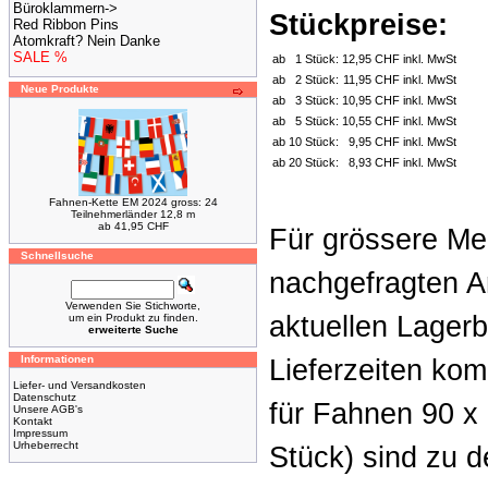
Büroklammern->
Stückpreise:
Red Ribbon Pins
Atomkraft? Nein Danke
SALE %
ab
1 Stück:
12,95 CHF inkl. MwSt
ab
2 Stück:
11,95 CHF inkl. MwSt
Neue Produkte
ab
3 Stück:
10,95 CHF inkl. MwSt
ab
5 Stück:
10,55 CHF inkl. MwSt
ab
10 Stück:
9,95 CHF inkl. MwSt
ab
20 Stück:
8,93 CHF inkl. MwSt
Fahnen-Kette EM 2024 gross: 24
Teilnehmerländer 12,8 m
ab 41,95 CHF
Für grössere Me
Schnellsuche
nachgefragten A
Verwenden Sie Stichworte,
aktuellen Lager
um ein Produkt zu finden.
erweiterte Suche
Informationen
Lieferzeiten ko
Liefer- und Versandkosten
Datenschutz
für Fahnen 90 x 
Unsere AGB's
Kontakt
Impressum
Urheberrecht
Stück) sind zu 