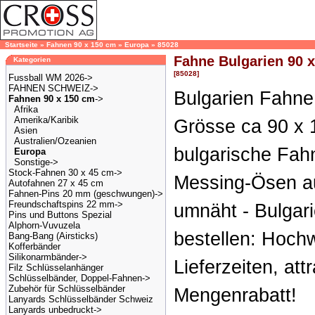
Startseite
»
Fahnen 90 x 150 cm
»
Europa
»
85028
Fahne Bulgarien 90 x
Kategorien
[85028]
Fussball WM 2026->
FAHNEN SCHWEIZ->
Bulgarien Fahne 
Fahnen 90 x 150 cm
->
Afrika
Amerika/Karibik
Grösse ca 90 x 
Asien
Australien/Ozeanien
bulgarische Fahn
Europa
Sonstige->
Stock-Fahnen 30 x 45 cm->
Messing-Ösen au
Autofahnen 27 x 45 cm
Fahnen-Pins 20 mm (geschwungen)->
Freundschaftspins 22 mm->
umnäht - Bulgari
Pins und Buttons Spezial
Alphorn-Vuvuzela
bestellen: Hochw
Bang-Bang (Airsticks)
Kofferbänder
Silikonarmbänder->
Lieferzeiten, att
Filz Schlüsselanhänger
Schlüsselbänder, Doppel-Fahnen->
Zubehör für Schlüsselbänder
Mengenrabatt!
Lanyards Schlüsselbänder Schweiz
Lanyards unbedruckt->