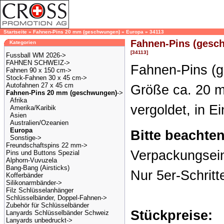
Startseite
»
Fahnen-Pins 20 mm (geschwungen)
»
Europa
»
34113
Fahnen-Pins (gesc
Kategorien
[34113]
Fussball WM 2026->
FAHNEN SCHWEIZ->
Fahnen-Pins (
Fahnen 90 x 150 cm->
Stock-Fahnen 30 x 45 cm->
Autofahnen 27 x 45 cm
Größe ca. 20 m
Fahnen-Pins 20 mm (geschwungen)
->
Afrika
vergoldet, in E
Amerika/Karibik
Asien
Australien/Ozeanien
Europa
Bitte beachten
Sonstige->
Freundschaftspins 22 mm->
Verpackungsein
Pins und Buttons Spezial
Alphorn-Vuvuzela
Bang-Bang (Airsticks)
Nur 5er-Schritt
Kofferbänder
Silikonarmbänder->
Filz Schlüsselanhänger
Schlüsselbänder, Doppel-Fahnen->
Zubehör für Schlüsselbänder
Stückpreise:
Lanyards Schlüsselbänder Schweiz
Lanyards unbedruckt->