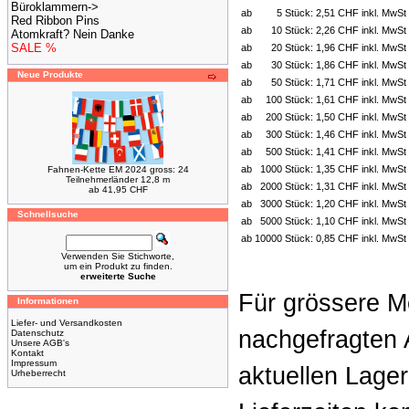
Büroklammern->
ab
5 Stück:
2,51 CHF inkl. MwSt
Red Ribbon Pins
ab
10 Stück:
2,26 CHF inkl. MwSt
Atomkraft? Nein Danke
SALE %
ab
20 Stück:
1,96 CHF inkl. MwSt
ab
30 Stück:
1,86 CHF inkl. MwSt
Neue Produkte
ab
50 Stück:
1,71 CHF inkl. MwSt
ab
100 Stück:
1,61 CHF inkl. MwSt
ab
200 Stück:
1,50 CHF inkl. MwSt
ab
300 Stück:
1,46 CHF inkl. MwSt
ab
500 Stück:
1,41 CHF inkl. MwSt
ab
1000 Stück:
1,35 CHF inkl. MwSt
Fahnen-Kette EM 2024 gross: 24
Teilnehmerländer 12,8 m
ab
2000 Stück:
1,31 CHF inkl. MwSt
ab 41,95 CHF
ab
3000 Stück:
1,20 CHF inkl. MwSt
Schnellsuche
ab
5000 Stück:
1,10 CHF inkl. MwSt
ab
10000 Stück:
0,85 CHF inkl. MwSt
Verwenden Sie Stichworte,
um ein Produkt zu finden.
erweiterte Suche
Für grössere M
Informationen
Liefer- und Versandkosten
nachgefragten 
Datenschutz
Unsere AGB's
Kontakt
Impressum
aktuellen Lage
Urheberrecht