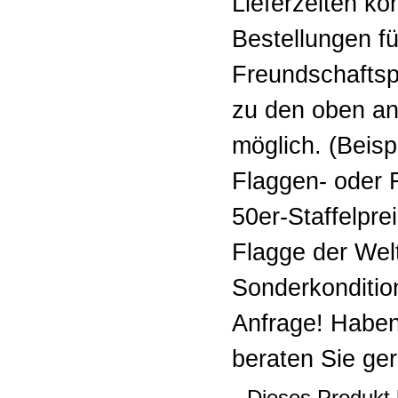
Lieferzeiten k
Bestellungen f
Freundschaftspi
zu den oben an
möglich. (Beisp
Flaggen- oder F
50er-Staffelpr
Flagge der Welt 
Sonderkonditio
Anfrage! Haben
beraten Sie ger
Dieses Produkt