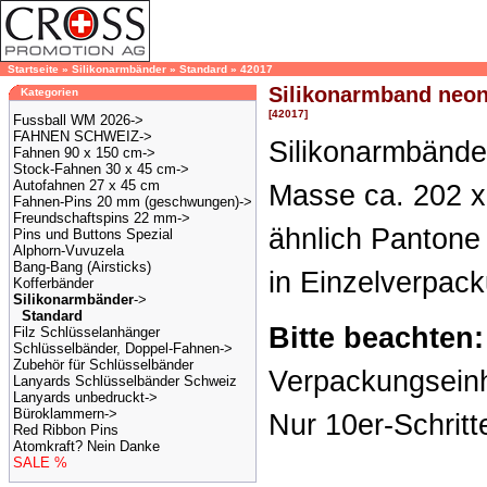
Startseite
»
Silikonarmbänder
»
Standard
»
42017
Silikonarmband neon
Kategorien
[42017]
Fussball WM 2026->
FAHNEN SCHWEIZ->
Silikonarmbände
Fahnen 90 x 150 cm->
Stock-Fahnen 30 x 45 cm->
Autofahnen 27 x 45 cm
Masse ca. 202 x
Fahnen-Pins 20 mm (geschwungen)->
Freundschaftspins 22 mm->
ähnlich Pantone 
Pins und Buttons Spezial
Alphorn-Vuvuzela
Bang-Bang (Airsticks)
in Einzelverpac
Kofferbänder
Silikonarmbänder
->
Standard
Bitte beachten:
Filz Schlüsselanhänger
Schlüsselbänder, Doppel-Fahnen->
Zubehör für Schlüsselbänder
Verpackungseinh
Lanyards Schlüsselbänder Schweiz
Lanyards unbedruckt->
Büroklammern->
Nur 10er-Schritt
Red Ribbon Pins
Atomkraft? Nein Danke
SALE %