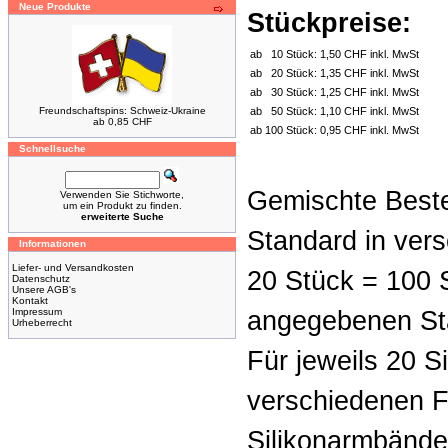
Neue Produkte
Stückpreise:
ab
10 Stück:
1,50 CHF inkl. MwSt
ab
20 Stück:
1,35 CHF inkl. MwSt
ab
30 Stück:
1,25 CHF inkl. MwSt
Freundschaftspins: Schweiz-Ukraine
ab
50 Stück:
1,10 CHF inkl. MwSt
ab 0,85 CHF
ab
100 Stück:
0,95 CHF inkl. MwSt
Schnellsuche
Gemischte Beste
Verwenden Sie Stichworte,
um ein Produkt zu finden.
erweiterte Suche
Standard in vers
Informationen
Liefer- und Versandkosten
20 Stück = 100 
Datenschutz
Unsere AGB's
Kontakt
Impressum
angegebenen Staf
Urheberrecht
Für jeweils 20 S
verschiedenen F
Silikonarmbänder