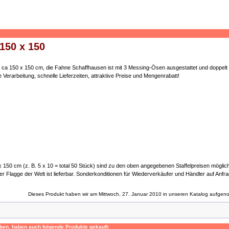
150 x 150
ca 150 x 150 cm, die Fahne Schaffhausen ist mit 3 Messing-Ösen ausgestattet und doppelt
e Verarbeitung, schnelle Lieferzeiten, attraktive Preise und Mengenrabatt!
150 cm (z. B. 5 x 10 = total 50 Stück) sind zu den oben angegebenen Staffelpreisen möglich.
r Flagge der Welt ist lieferbar. Sonderkonditionen für Wiederverkäufer und Händler auf Anfr
Dieses Produkt haben wir am Mittwoch, 27. Januar 2010 in unseren Katalog aufge
ben, haben auch folgende Produkte gekauft: