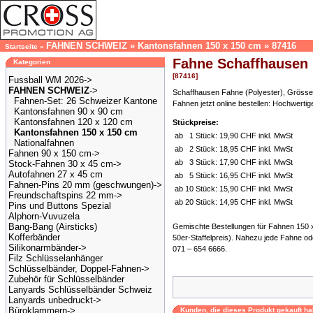
FAHNEN SCHWEIZ
»
Kantonsfahnen 150 x 150 cm
»
87416
Startseite
»
Fahne Schaffhausen 
Kategorien
[87416]
Fussball WM 2026->
FAHNEN SCHWEIZ
->
Schaffhausen Fahne (Polyester), Grösse 
Fahnen-Set: 26 Schweizer Kantone
Fahnen jetzt online bestellen: Hochwertig
Kantonsfahnen 90 x 90 cm
Kantonsfahnen 120 x 120 cm
Stückpreise:
Kantonsfahnen 150 x 150 cm
ab
1 Stück:
19,90 CHF inkl. MwSt
Nationalfahnen
ab
2 Stück:
18,95 CHF inkl. MwSt
Fahnen 90 x 150 cm->
ab
3 Stück:
17,90 CHF inkl. MwSt
Stock-Fahnen 30 x 45 cm->
Autofahnen 27 x 45 cm
ab
5 Stück:
16,95 CHF inkl. MwSt
Fahnen-Pins 20 mm (geschwungen)->
ab
10 Stück:
15,90 CHF inkl. MwSt
Freundschaftspins 22 mm->
ab
20 Stück:
14,95 CHF inkl. MwSt
Pins und Buttons Spezial
Alphorn-Vuvuzela
Bang-Bang (Airsticks)
Gemischte Bestellungen für Fahnen 150 x 
Kofferbänder
50er-Staffelpreis). Nahezu jede Fahne ode
Silikonarmbänder->
071 – 654 6666.
Filz Schlüsselanhänger
Schlüsselbänder, Doppel-Fahnen->
Zubehör für Schlüsselbänder
Lanyards Schlüsselbänder Schweiz
Lanyards unbedruckt->
Büroklammern->
Kunden, die dieses Produkt gekauft ha