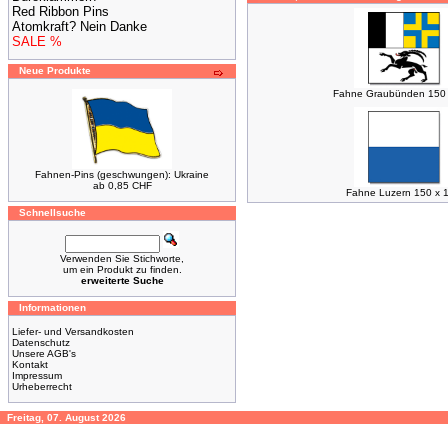
Red Ribbon Pins
Atomkraft? Nein Danke
SALE %
Neue Produkte
Fahne Graubünden 150 
Fahnen-Pins (geschwungen): Ukraine
ab 0,85 CHF
Fahne Luzern 150 x 
Schnellsuche
Verwenden Sie Stichworte,
um ein Produkt zu finden.
erweiterte Suche
Informationen
Liefer- und Versandkosten
Datenschutz
Unsere AGB's
Kontakt
Impressum
Urheberrecht
Freitag, 07. August 2026