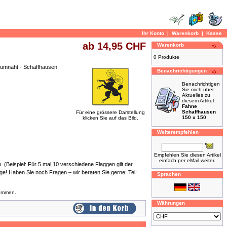
Ihr Konto
|
Warenkorb
|
Kasse
ab 14,95 CHF
Warenkorb
0 Produkte
 umnäht - Schaffhausen
Benachrichtigungen
Benachrichtigen
Sie mich über
Aktuelles zu
diesem Artikel
Fahne
Schaffhausen
Für eine grössere Darstellung
150 x 150
klicken Sie auf das Bild.
Weiterempfehlen
Empfehlen Sie diesen Artikel
einfach per eMail weiter.
 (Beispiel: Für 5 mal 10 verschiedene Flaggen gilt der
age! Haben Sie noch Fragen – wir beraten Sie gerne: Tel:
Sprachen
nommen.
Währungen