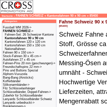
FAHNEN SCHWEIZ
»
Kantonsfahnen 90 x 90 cm
»
85400
Startseite
»
Fahne Schweiz 90 x 
Kategorien
[85400]
Fussball WM 2026->
FAHNEN SCHWEIZ
->
Schweiz Fahne a
Fahnen-Set: 26 Schweizer Kantone
Kantonsfahnen 90 x 90 cm
Kantonsfahnen 120 x 120 cm
Stoff, Grösse ca
Kantonsfahnen 150 x 150 cm
Nationalfahnen
Schweizerfahnen
Fahnen 90 x 150 cm->
Stock-Fahnen 30 x 45 cm->
Autofahnen 27 x 45 cm
Messing-Ösen au
Fahnen-Pins 20 mm (geschwungen)->
Freundschaftspins 22 mm->
Pins und Buttons Spezial
umnäht - Schwei
Alphorn-Vuvuzela
Bang-Bang (Airsticks)
Hochwertige Ver
Kofferbänder
Silikonarmbänder->
Filz Schlüsselanhänger
Lieferzeiten, att
Schlüsselbänder, Doppel-Fahnen->
Zubehör für Schlüsselbänder
Lanyards Schlüsselbänder Schweiz
Mengenrabatt sc
Lanyards unbedruckt->
Büroklammern->