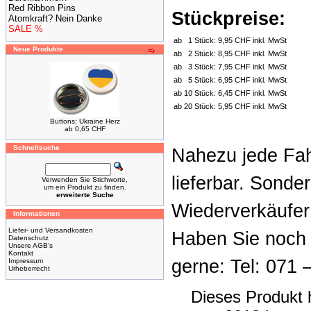
Red Ribbon Pins
Stückpreise:
Atomkraft? Nein Danke
SALE %
ab
1 Stück:
9,95 CHF inkl. MwSt
Neue Produkte
ab
2 Stück:
8,95 CHF inkl. MwSt
ab
3 Stück:
7,95 CHF inkl. MwSt
ab
5 Stück:
6,95 CHF inkl. MwSt
ab
10 Stück:
6,45 CHF inkl. MwSt
ab
20 Stück:
5,95 CHF inkl. MwSt
Buttons: Ukraine Herz
ab 0,65 CHF
Schnellsuche
Nahezu jede Fah
lieferbar. Sonde
Verwenden Sie Stichworte,
um ein Produkt zu finden.
erweiterte Suche
Wiederverkäufer
Informationen
Liefer- und Versandkosten
Haben Sie noch 
Datenschutz
Unsere AGB's
Kontakt
gerne: Tel: 071 
Impressum
Urheberrecht
Dieses Produkt 